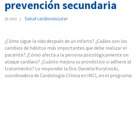
prevención secundaria
Salud cardiovascular
03 2019
¿Cómo sigue la vida después de un infarto? ¿Cuáles son los
cambios de hábitos más importantes que debe realizar el
paciente? ¿Cómo afecta a la persona psicológicamente un
ataque cardíaco? ¿Cuánto mejora su pronóstico si adhiere al
tratamiento? Lo respondió la Dra. Daniela Korytnicki,
coordinadora de Cardiología Clínica en INCI, en el programa
“Al Pan Pan” de Radio Sarandí.
“Lo importante es que no progrese la enfermedad y que el
paciente se pueda reintegrar a su vida habitual lo antes
posible”, señaló Korytnicki. Para ello, hay tres pilares: el
control de los factores de riesgo, los chequeos médicos y el
tratamiento farmacológico.
Escuche la entrevista completa a continuación: