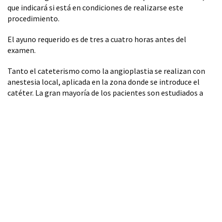
que indicará si está en condiciones de realizarse este
procedimiento.
El ayuno requerido es de tres a cuatro horas antes del
examen.
Tanto el cateterismo como la angioplastia se realizan con
anestesia local, aplicada en la zona donde se introduce el
catéter. La gran mayoría de los pacientes son estudiados a
través de la arteria radial (la punción es en la muñeca).
Durante el estudio se le inyectará un líquido de contraste que
contiene yodo, que permite visualizar las estructuras y los
vasos del corazón. En caso de ser alérgico o haber tenido
reacciones al contraste, al yodo, pescado o mariscos,
infórmeselo al médico.
Recuperación
Luego del procedimiento, el paciente deberá permanecer
acostado durante algunas horas; podrá ser dado de alta en la