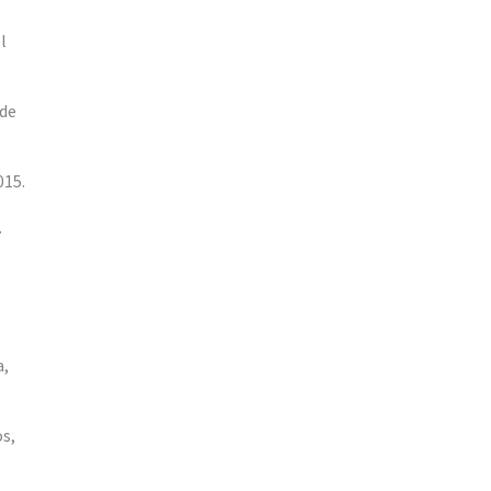
l
 de
015.
.
a,
os,